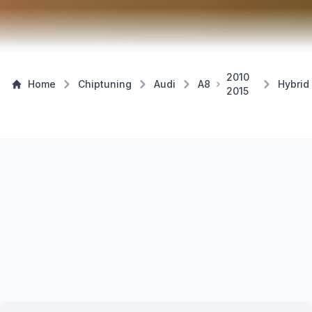
2010
Home
Chiptuning
Audi
A8
Hybrid
2015