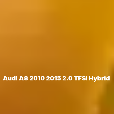
Audi A8 2010 2015 2.0 TFSI Hybrid