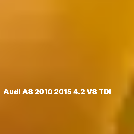
Audi A8 2010 2015 4.2 V8 TDI