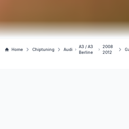
A3 / A3
2008
Home
Chiptuning
Audi
G
Berline
2012