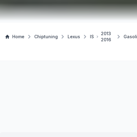
2013
Home
Chiptuning
Lexus
IS
Gasol
2016