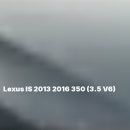
Lexus IS 2013 2016 350 (3.5 V6)