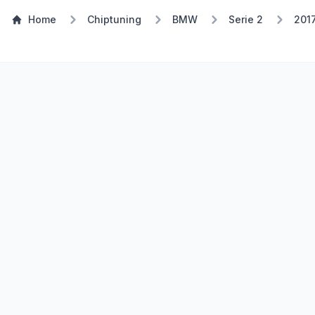
Home
Chiptuning
BMW
Serie 2
201
TSP Eco
E85