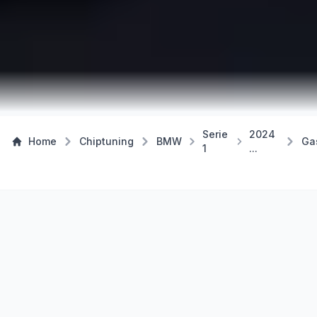
Serie
2024
Home
Chiptuning
BMW
Ga
1
...