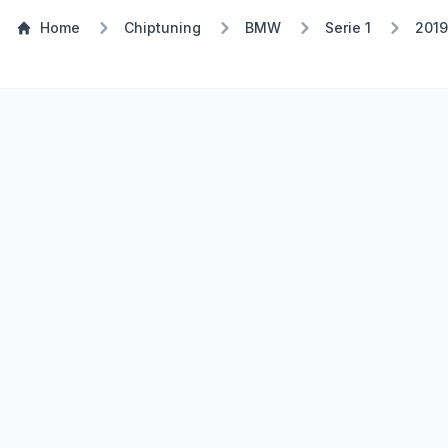
Home
Chiptuning
BMW
Serie 1
2019
Stufe 1
TSP Eco