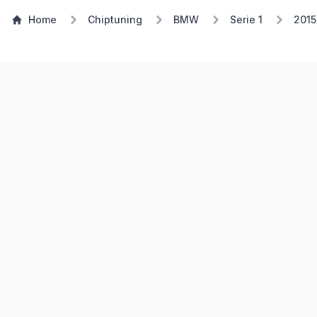
Home
Chiptuning
BMW
Serie 1
2015
Stufe 1
TSP Eco