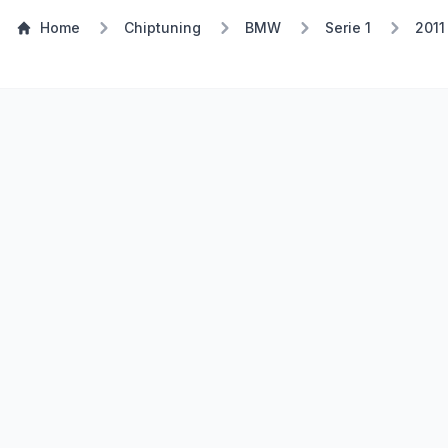
Home
Chiptuning
BMW
Serie 1
2011
Stufe 1
TSP Eco