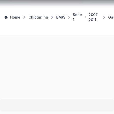
Serie
2007
Home
Chiptuning
BMW
Ga
1
2011