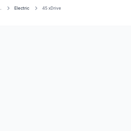
.
Electric
45 xDrive