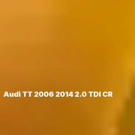
Audi TT 2006 2014 2.0 TDI CR