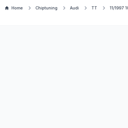
Home
Chiptuning
Audi
TT
11/1997 
TSP Eco
E85