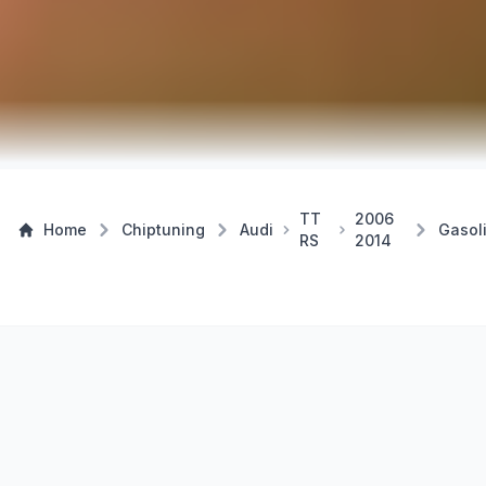
TT
2006
Home
Chiptuning
Audi
Gasol
RS
2014