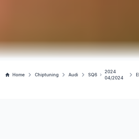
2024
Home
Chiptuning
Audi
SQ6
E
04/2024