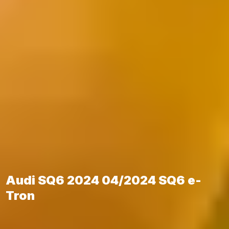
Audi SQ6 2024 04/2024 SQ6 e-
Tron