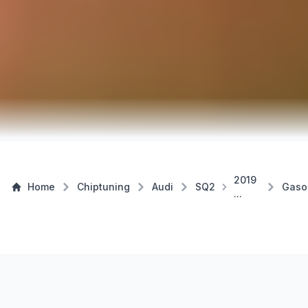
2019
Home
Chiptuning
Audi
SQ2
Gaso
...