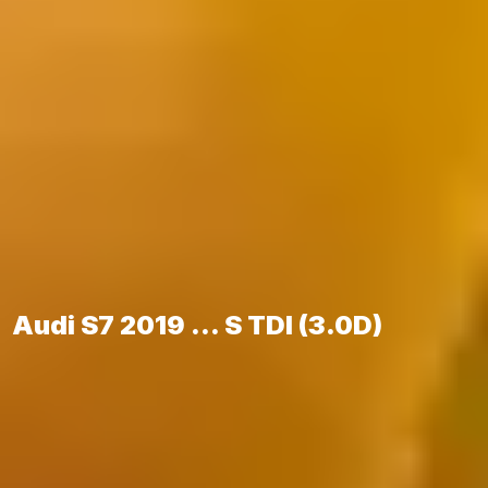
Audi S7 2019 ... S TDI (3.0D)