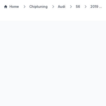
Home
Chiptuning
Audi
S6
2019 ...
TSP Eco
E85