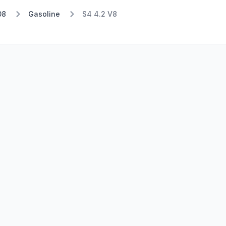
08
Gasoline
S4 4.2 V8
Stufe 1
Stufe 2