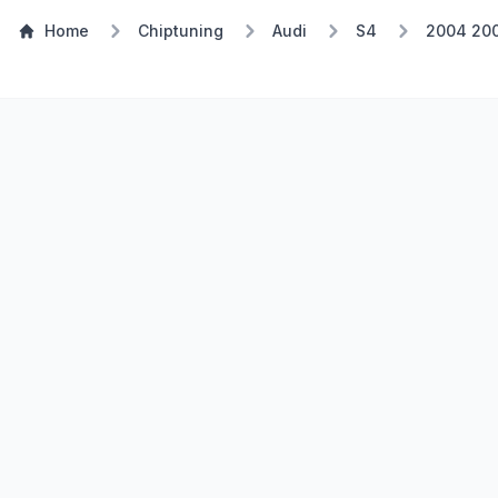
Home
Chiptuning
Audi
S4
2004 20
TSP Eco
E85