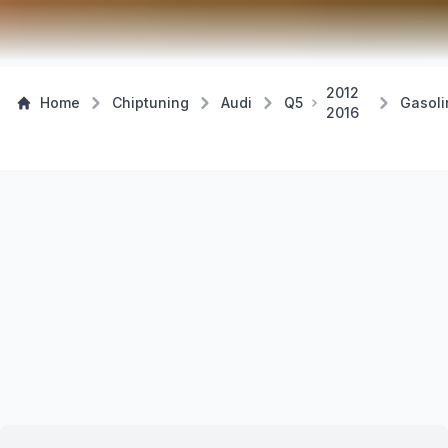
2012
Home
Chiptuning
Audi
Q5
Gasoli
2016