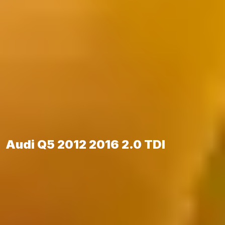
Audi Q5 2012 2016 2.0 TDI