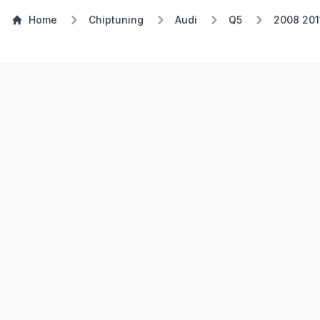
Home
Chiptuning
Audi
Q5
2008 201
Stufe 1
TSP Eco