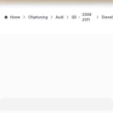
2008
Home
Chiptuning
Audi
Q5
Diesel
2011