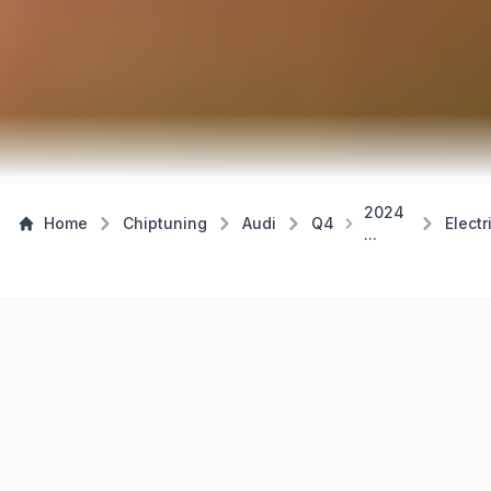
2024
Home
Chiptuning
Audi
Q4
Electr
...