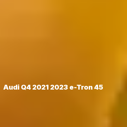
Audi Q4 2021 2023 e-Tron 45