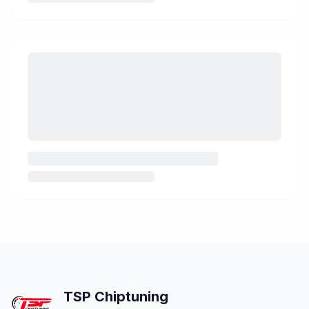
Inhalt wird geladen…
TSP Chiptuning