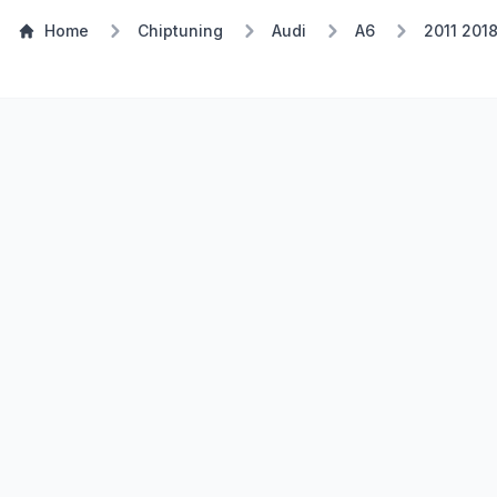
Home
Chiptuning
Audi
A6
2011 201
Stufe 1
TSP Eco