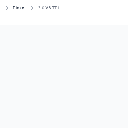
8
Diesel
3.0 V6 TDi
Stufe 2