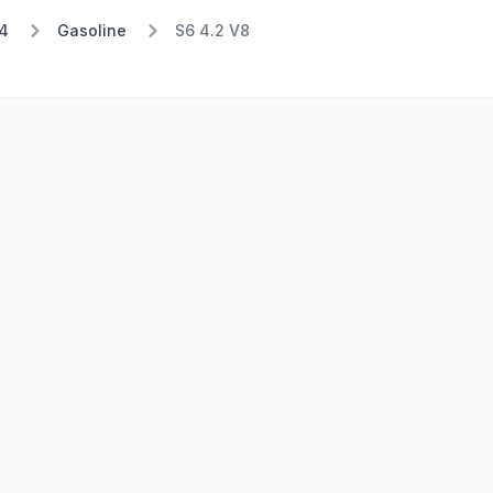
4
Gasoline
S6 4.2 V8
Stufe 1