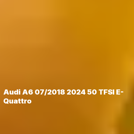
Audi A6 07/2018 2024 50 TFSI E-
Quattro