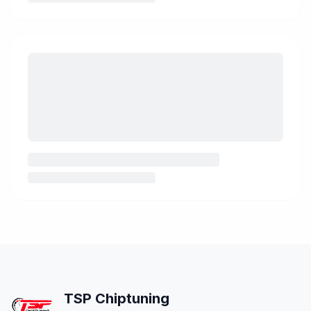
Inhalt wird geladen…
TSP Chiptuning