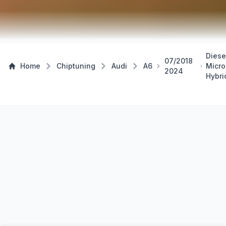
Diese
07/2018
Home
Chiptuning
Audi
A6
Micro
2024
Hybri