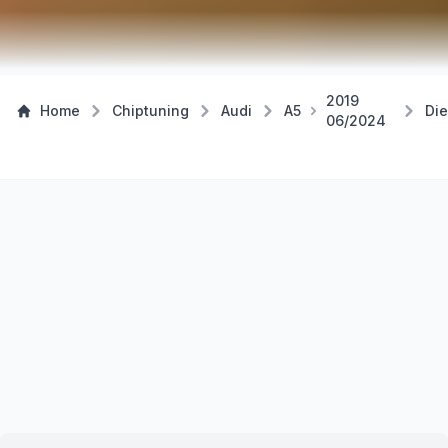
2019
Home
Chiptuning
Audi
A5
Die
06/2024