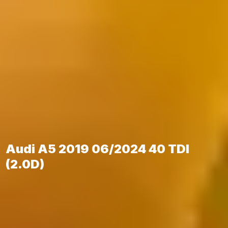
Audi A5 2019 06/2024 40 TDI
(2.0D)