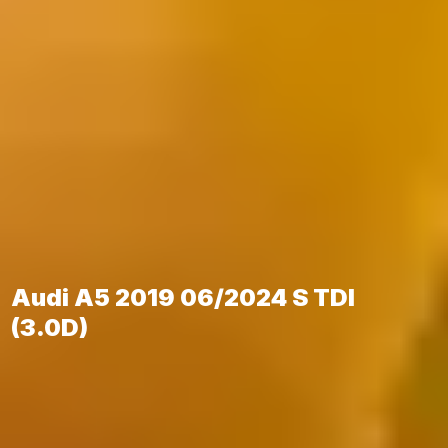
Audi A5 2019 06/2024 S TDI
(3.0D)