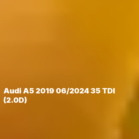
Audi A5 2019 06/2024 35 TDI
(2.0D)