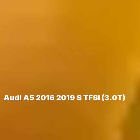
Audi A5 2016 2019 S TFSI (3.0T)