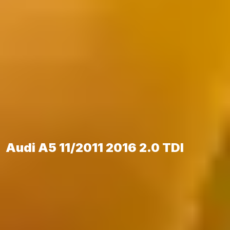
Audi A5 11/2011 2016 2.0 TDI