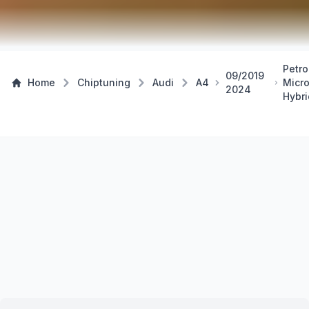
Petro
09/2019
Home
Chiptuning
Audi
A4
Micr
2024
Hybri