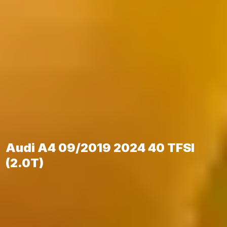
Audi A4 09/2019 2024 40 TFSI
(2.0T)