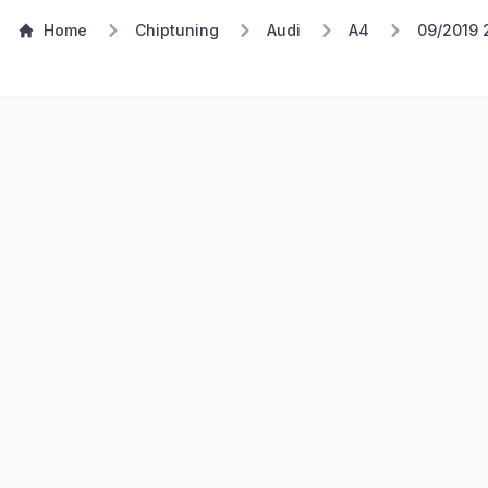
Home
Chiptuning
Audi
A4
09/2019 
Stufe 1
TSP Eco