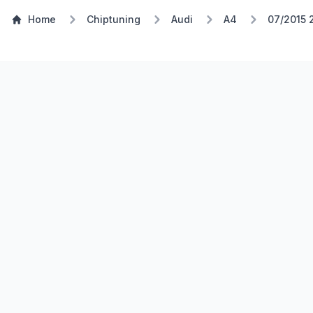
Home
Chiptuning
Audi
A4
07/2015 
Stufe 1
TSP Eco