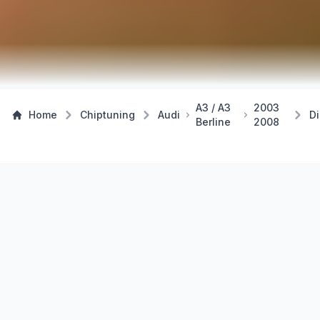
A3 / A3
2003
Home
Chiptuning
Audi
Di
Berline
2008