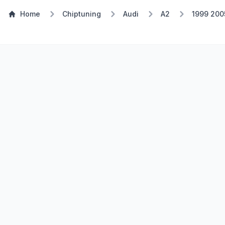
Home
Chiptuning
Audi
A2
1999 200
Stufe 1
TSP Eco