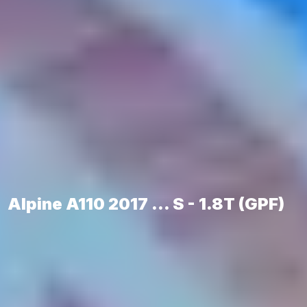
Alpine A110 2017 ... S - 1.8T (GPF)