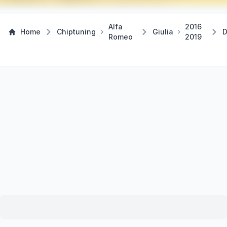
Alfa
2016
Home
Chiptuning
Giulia
D
Romeo
2019