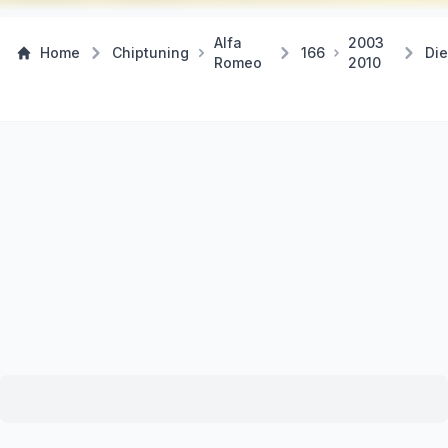
Alfa
2003
Home
Chiptuning
166
Die
Romeo
2010
Stufe 1
TSP Eco